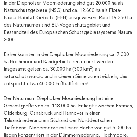
B
In der Diepholzer Moorniederung sind gut 20.000 ha als
U
Naturschutzgebiete (NSG) und ca. 12.600 ha als Flora-
N
Fauna-Habitat-Gebiete (FFH) ausgewiesen. Rund 19.350 ha
D
D
des Naturraumes sind EU-Vogelschutzgebiet und
H
Bestandteil des Europäischen Schutzgebietsystems Natura
M
2000.
Bisher konnten in der Diepholzer Moorniederung ca. 7.300
ha Hochmoor und Randgebiete renaturiert werden.
2
Insgesamt gelten ca. 30.000 ha (300 km
) als
naturschutzwürdig und in diesem Sinne zu entwickeln, das
entspricht etwa 40.000 Fußballfeldern!
Der Naturraum Diepholzer Moorniederung hat eine
Gesamtgröße von ca. 118.000 ha. Er liegt zwischen Bremen,
Oldenburg, Osnabrück und Hannover in einer
Talsandniederung am Südrand der Norddeutschen
Tiefebene. Niedermoore mit einer Fläche von gut 5.000 ha
liegen konzentriert in der Dümmerniederung. Hochmoore,