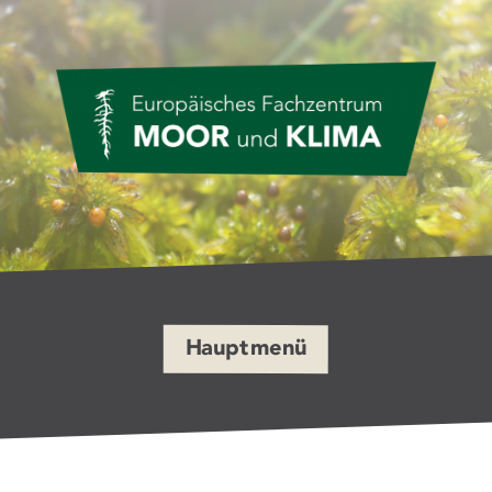
Weiter
zum
Inhalt
der
Seite
EFMK
EUROPISCHES
FACHZENTRUM MOOR
UND KLIMA
Hauptmenü